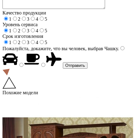
Качество продукции
1
2
3
4
5
Уровень сервиса
1
2
3
4
5
Срок изготовления
1
2
3
4
5
Пожалуйста, докажите, что вы человек, выбрав
Чашку
.
Похожие модели