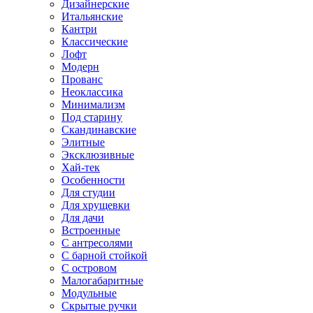
Дизайнерские
Итальянские
Кантри
Классические
Лофт
Модерн
Прованс
Неоклассика
Минимализм
Под старину
Скандинавские
Элитные
Эксклюзивные
Хай-тек
Особенности
Для студии
Для хрущевки
Для дачи
Встроенные
С антресолями
С барной стойкой
С островом
Малогабаритные
Модульные
Скрытые ручки