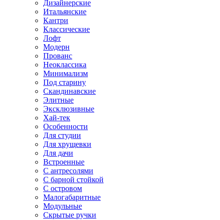
Дизайнерские
Итальянские
Кантри
Классические
Лофт
Модерн
Прованс
Неоклассика
Минимализм
Под старину
Скандинавские
Элитные
Эксклюзивные
Хай-тек
Особенности
Для студии
Для хрущевки
Для дачи
Встроенные
С антресолями
С барной стойкой
С островом
Малогабаритные
Модульные
Скрытые ручки