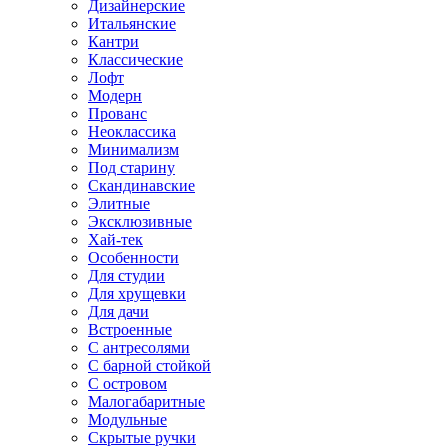
Дизайнерские
Итальянские
Кантри
Классические
Лофт
Модерн
Прованс
Неоклассика
Минимализм
Под старину
Скандинавские
Элитные
Эксклюзивные
Хай-тек
Особенности
Для студии
Для хрущевки
Для дачи
Встроенные
С антресолями
С барной стойкой
С островом
Малогабаритные
Модульные
Скрытые ручки