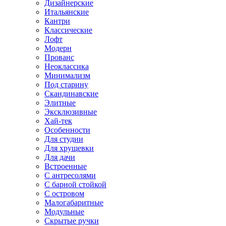
Дизайнерские
Итальянские
Кантри
Классические
Лофт
Модерн
Прованс
Неоклассика
Минимализм
Под старину
Скандинавские
Элитные
Эксклюзивные
Хай-тек
Особенности
Для студии
Для хрущевки
Для дачи
Встроенные
С антресолями
С барной стойкой
С островом
Малогабаритные
Модульные
Скрытые ручки