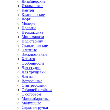
Дизайнерские
Итальянские
Кантри
Классические
Лофт
Модерн
Прованс
Неоклассика
Минимализм
Под старину
Скандинавские
Элитные
Эксклюзивные
Хай-тек
Особенности
Для студии
Для хрущевки
Для дачи
Встроенные
С антресолями
С барной стойкой
С островом
Малогабаритные
Модульные
Скрытые ручки