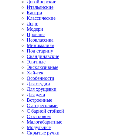
Дизайнерские
Итальянские
Кантри
Классические
Лофт
Модерн
Прованс
Неоклассика
Минимализм
Под старину
Скандинавские
Элитные
Эксклюзивные
Хай-тек
Особенности
Для студии
Для хрущевки
Для дачи
Встроенные
С антресолями
С барной стойкой
С островом
Малогабаритные
Модульные
Скрытые ручки