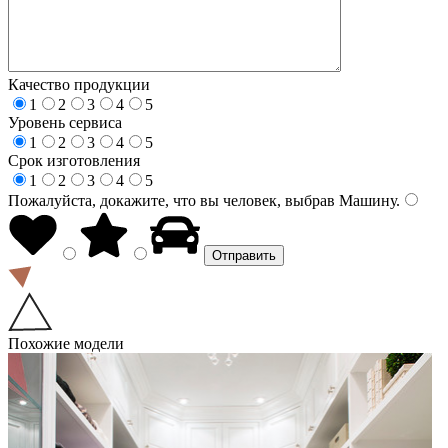
Качество продукции
1
2
3
4
5
Уровень сервиса
1
2
3
4
5
Срок изготовления
1
2
3
4
5
Пожалуйста, докажите, что вы человек, выбрав
Машину
.
Похожие модели