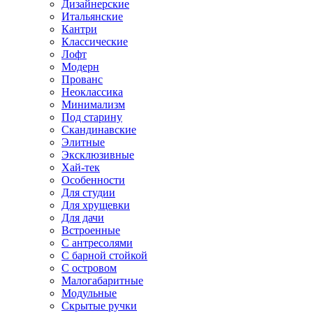
Дизайнерские
Итальянские
Кантри
Классические
Лофт
Модерн
Прованс
Неоклассика
Минимализм
Под старину
Скандинавские
Элитные
Эксклюзивные
Хай-тек
Особенности
Для студии
Для хрущевки
Для дачи
Встроенные
С антресолями
С барной стойкой
С островом
Малогабаритные
Модульные
Скрытые ручки