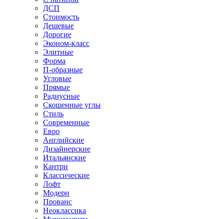
ДСП
Стоимость
Дешевые
Дорогие
Эконом-класс
Элитные
Форма
П-образные
Угловые
Прямые
Радиусные
Скошенные углы
Стиль
Современные
Евро
Английские
Дизайнерские
Итальянские
Кантри
Классические
Лофт
Модерн
Прованс
Неоклассика