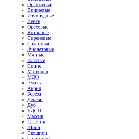
Оранжевые
Вишневые
Изумрудные
Венге
Ореховые
Янтарные
Сиреневые
Салатовые
Фиолетовые
Мятные
Золотые
Синие
Материал
МДФ
Эмаль
Акрил
Береза
Дерево
Дуб
ЛДСП
Массив
Пластик
Шпон
Экошпон
С патиной