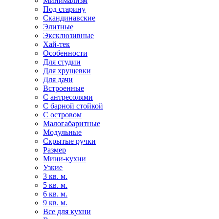
Минимализм
Под старину
Скандинавские
Элитные
Эксклюзивные
Хай-тек
Особенности
Для студии
Для хрущевки
Для дачи
Встроенные
С антресолями
С барной стойкой
С островом
Малогабаритные
Модульные
Скрытые ручки
Размер
Мини-кухни
Узкие
3 кв. м.
5 кв. м.
6 кв. м.
9 кв. м.
Все для кухни