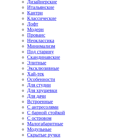
Дизайнерские
Итальянские
Кантри
Классические
Лофт
Модерн
Прованс
Неоклассика
Минимализм
Под старину
Скандинавские
Элитные
Эксклюзивные
Хай-тек
Особенности
Для студии
Для хрущевки
Для дачи
Встроенные
С антресолями
С барной стойкой
С островом
Малогабаритные
Модульные
Скрытые ручки