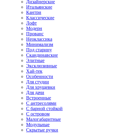
Дизайнерские
Итальянские
Кантри
Классические
Лофт
Модерн
Прованс
Неоклассика
Минимализм
Под старину
Скандинавские
Элитные
Эксклюзивные
Хай-тек
Особенности
Для студии
Для хрущевки
Для дачи
Встроенные
С антресолями
С барной стойкой
С островом
Малогабаритные
Модульные
Скрытые ручки