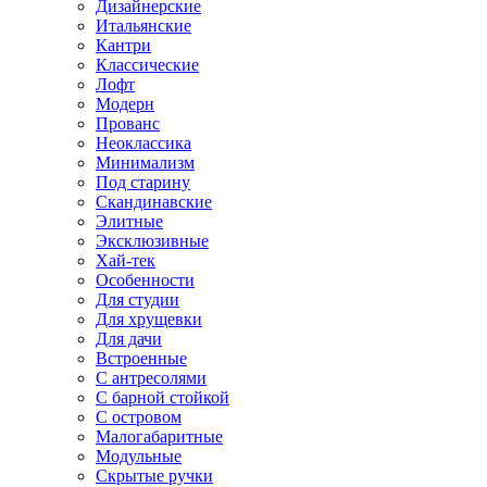
Дизайнерские
Итальянские
Кантри
Классические
Лофт
Модерн
Прованс
Неоклассика
Минимализм
Под старину
Скандинавские
Элитные
Эксклюзивные
Хай-тек
Особенности
Для студии
Для хрущевки
Для дачи
Встроенные
С антресолями
С барной стойкой
С островом
Малогабаритные
Модульные
Скрытые ручки