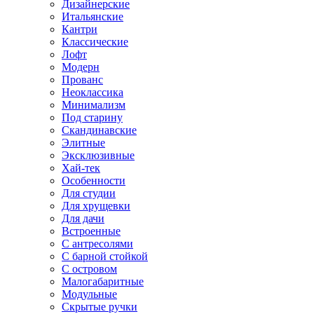
Дизайнерские
Итальянские
Кантри
Классические
Лофт
Модерн
Прованс
Неоклассика
Минимализм
Под старину
Скандинавские
Элитные
Эксклюзивные
Хай-тек
Особенности
Для студии
Для хрущевки
Для дачи
Встроенные
С антресолями
С барной стойкой
С островом
Малогабаритные
Модульные
Скрытые ручки