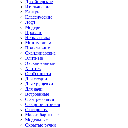
Дизайнерские
Итальянские
Кантри
Классические
Лофт
Модерн
Прованс
Неоклассика
Минимализм
Под старину
Скандинавские
Элитные
Эксклюзивные
Хай-тек
Особенности
Для студии
Для хрущевки
Для дачи
Встроенные
С антресолями
С барной стойкой
С островом
Малогабаритные
Модульные
Скрытые ручки