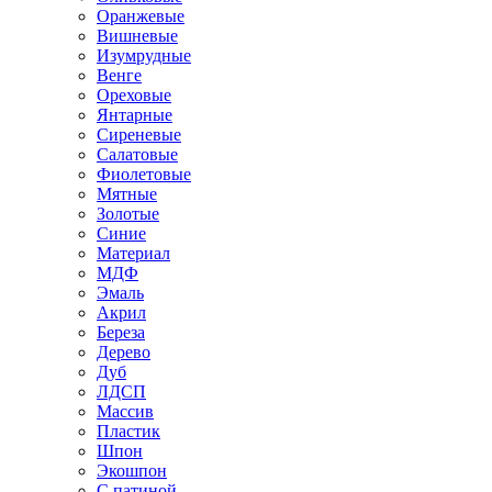
Оранжевые
Вишневые
Изумрудные
Венге
Ореховые
Янтарные
Сиреневые
Салатовые
Фиолетовые
Мятные
Золотые
Синие
Материал
МДФ
Эмаль
Акрил
Береза
Дерево
Дуб
ЛДСП
Массив
Пластик
Шпон
Экошпон
С патиной