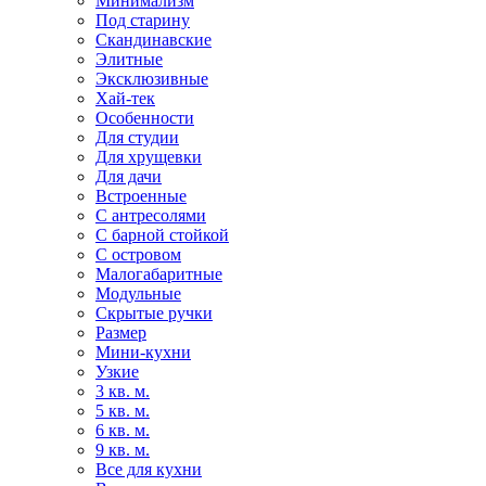
Минимализм
Под старину
Скандинавские
Элитные
Эксклюзивные
Хай-тек
Особенности
Для студии
Для хрущевки
Для дачи
Встроенные
С антресолями
С барной стойкой
С островом
Малогабаритные
Модульные
Скрытые ручки
Размер
Мини-кухни
Узкие
3 кв. м.
5 кв. м.
6 кв. м.
9 кв. м.
Все для кухни