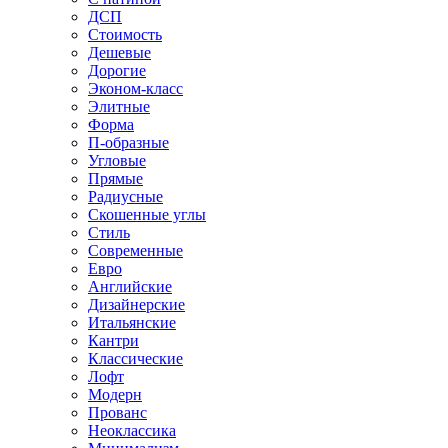
ДСП
Стоимость
Дешевые
Дорогие
Эконом-класс
Элитные
Форма
П-образные
Угловые
Прямые
Радиусные
Скошенные углы
Стиль
Современные
Евро
Английские
Дизайнерские
Итальянские
Кантри
Классические
Лофт
Модерн
Прованс
Неоклассика