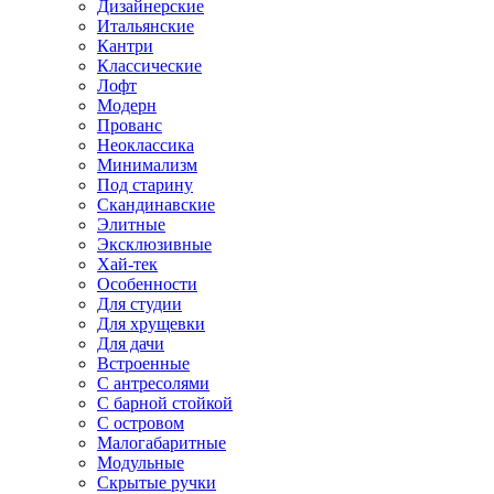
Дизайнерские
Итальянские
Кантри
Классические
Лофт
Модерн
Прованс
Неоклассика
Минимализм
Под старину
Скандинавские
Элитные
Эксклюзивные
Хай-тек
Особенности
Для студии
Для хрущевки
Для дачи
Встроенные
С антресолями
С барной стойкой
С островом
Малогабаритные
Модульные
Скрытые ручки