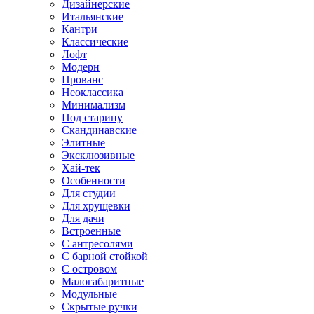
Дизайнерские
Итальянские
Кантри
Классические
Лофт
Модерн
Прованс
Неоклассика
Минимализм
Под старину
Скандинавские
Элитные
Эксклюзивные
Хай-тек
Особенности
Для студии
Для хрущевки
Для дачи
Встроенные
С антресолями
С барной стойкой
С островом
Малогабаритные
Модульные
Скрытые ручки