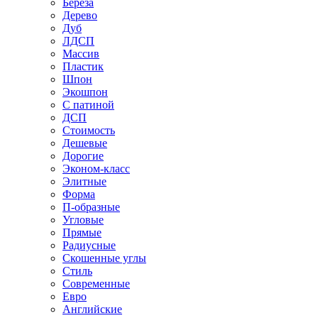
Береза
Дерево
Дуб
ЛДСП
Массив
Пластик
Шпон
Экошпон
С патиной
ДСП
Стоимость
Дешевые
Дорогие
Эконом-класс
Элитные
Форма
П-образные
Угловые
Прямые
Радиусные
Скошенные углы
Стиль
Современные
Евро
Английские