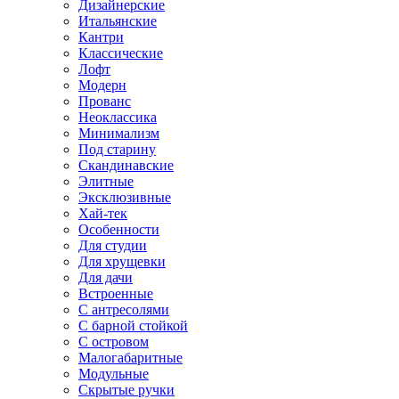
Дизайнерские
Итальянские
Кантри
Классические
Лофт
Модерн
Прованс
Неоклассика
Минимализм
Под старину
Скандинавские
Элитные
Эксклюзивные
Хай-тек
Особенности
Для студии
Для хрущевки
Для дачи
Встроенные
С антресолями
С барной стойкой
С островом
Малогабаритные
Модульные
Скрытые ручки