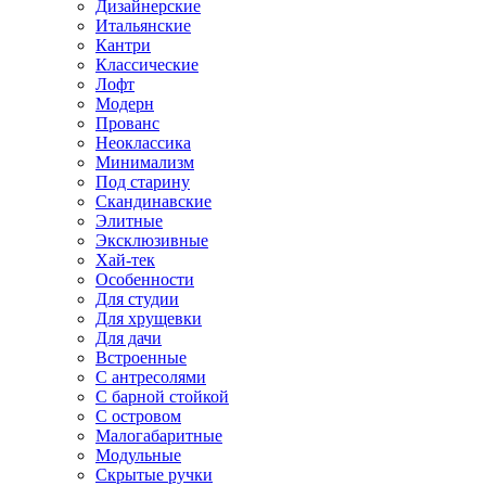
Дизайнерские
Итальянские
Кантри
Классические
Лофт
Модерн
Прованс
Неоклассика
Минимализм
Под старину
Скандинавские
Элитные
Эксклюзивные
Хай-тек
Особенности
Для студии
Для хрущевки
Для дачи
Встроенные
С антресолями
С барной стойкой
С островом
Малогабаритные
Модульные
Скрытые ручки