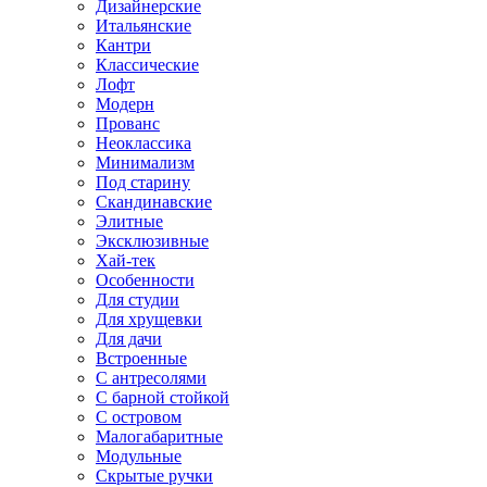
Дизайнерские
Итальянские
Кантри
Классические
Лофт
Модерн
Прованс
Неоклассика
Минимализм
Под старину
Скандинавские
Элитные
Эксклюзивные
Хай-тек
Особенности
Для студии
Для хрущевки
Для дачи
Встроенные
С антресолями
С барной стойкой
С островом
Малогабаритные
Модульные
Скрытые ручки