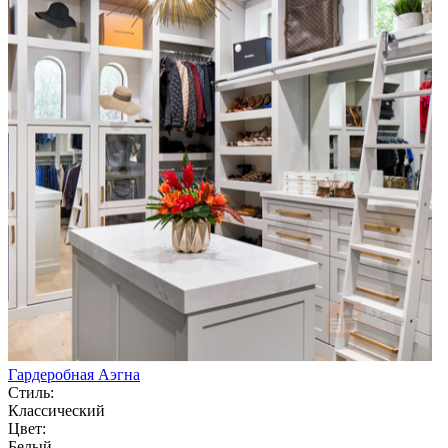
Гардеробная Аэгна
Стиль:
Классический
Цвет:
Белый