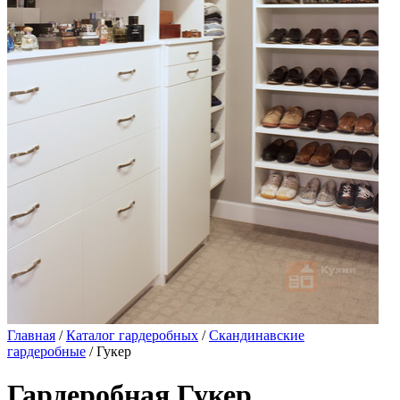
Главная
/
Каталог гардеробных
/
Скандинавские
гардеробные
/ Гукер
Гардеробная Гукер