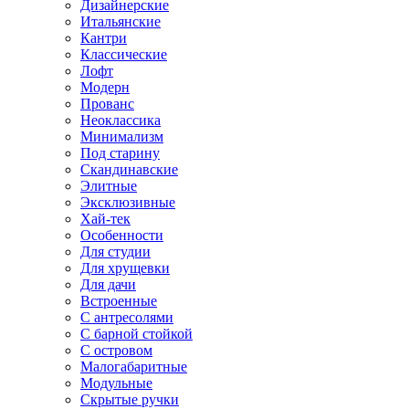
Дизайнерские
Итальянские
Кантри
Классические
Лофт
Модерн
Прованс
Неоклассика
Минимализм
Под старину
Скандинавские
Элитные
Эксклюзивные
Хай-тек
Особенности
Для студии
Для хрущевки
Для дачи
Встроенные
С антресолями
С барной стойкой
С островом
Малогабаритные
Модульные
Скрытые ручки