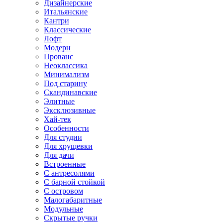
Дизайнерские
Итальянские
Кантри
Классические
Лофт
Модерн
Прованс
Неоклассика
Минимализм
Под старину
Скандинавские
Элитные
Эксклюзивные
Хай-тек
Особенности
Для студии
Для хрущевки
Для дачи
Встроенные
С антресолями
С барной стойкой
С островом
Малогабаритные
Модульные
Скрытые ручки