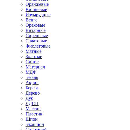
Оранжевые
Вишневые
Изумрудные
Венге
Ореховые
Янтарные
Сиреневые
Салатовые
Фиолетовые
Мятные
Золотые
Синие
Материал
МДФ
Эмаль
Акрил
Береза
Дерево
Дуб
ЛДСП
Массив
Пластик
Шпон
Экошпон
С патиной