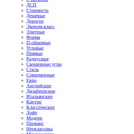
ДСП
Стоимость
Дешевые
Дорогие
Эконом-класс
Элитные
Форма
П-образные
Угловые
Прямые
Радиусные
Скошенные углы
Стиль
Современные
Евро
Английские
Дизайнерские
Итальянские
Кантри
Классические
Лофт
Модерн
Прованс
Неоклассика