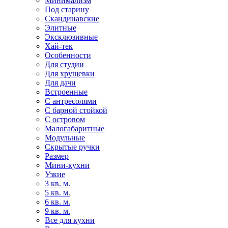
Минимализм
Под старину
Скандинавские
Элитные
Эксклюзивные
Хай-тек
Особенности
Для студии
Для хрущевки
Для дачи
Встроенные
С антресолями
С барной стойкой
С островом
Малогабаритные
Модульные
Скрытые ручки
Размер
Мини-кухни
Узкие
3 кв. м.
5 кв. м.
6 кв. м.
9 кв. м.
Все для кухни