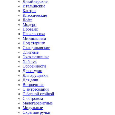
Дизайнерские
Итальянские
Кантри
Классические
Лофт
Модерн
Прованс
Неоклассика
Минимализм
Под старину
Скандинавские
Элитные
Эксклюзивные
Хай-тек
Особенности
Для студии
Для хрущевки
Для дачи
Встроенные
С антресолями
С барной стойкой
С островом
Малогабаритные
Модульные
Скрытые ручки