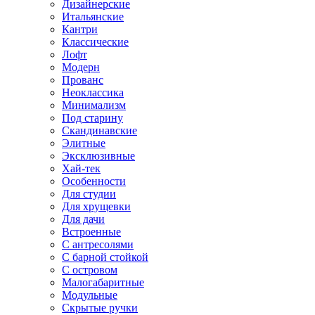
Дизайнерские
Итальянские
Кантри
Классические
Лофт
Модерн
Прованс
Неоклассика
Минимализм
Под старину
Скандинавские
Элитные
Эксклюзивные
Хай-тек
Особенности
Для студии
Для хрущевки
Для дачи
Встроенные
С антресолями
С барной стойкой
С островом
Малогабаритные
Модульные
Скрытые ручки