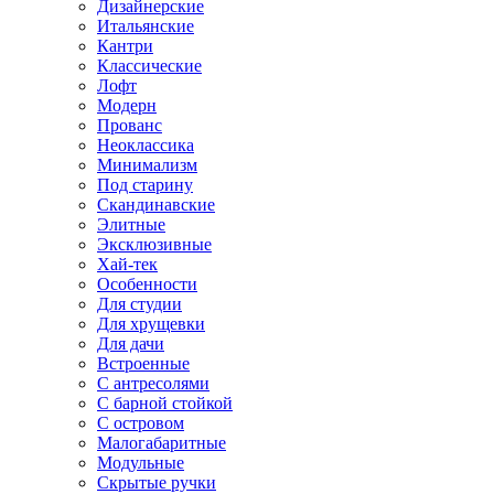
Дизайнерские
Итальянские
Кантри
Классические
Лофт
Модерн
Прованс
Неоклассика
Минимализм
Под старину
Скандинавские
Элитные
Эксклюзивные
Хай-тек
Особенности
Для студии
Для хрущевки
Для дачи
Встроенные
С антресолями
С барной стойкой
С островом
Малогабаритные
Модульные
Скрытые ручки