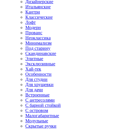
Дизайнерские
Итальянские
Кантри
Классические
Лофт
Модерн
Прованс
Неоклассика
Минимализм
Под старину
Скандинавские
Элитные
Эксклюзивные
Хай-тек
Особенности
Для студии
Для хрущевки
Для дачи
Встроенные
С антресолями
С барной стойкой
С островом
Малогабаритные
Модульные
Скрытые ручки