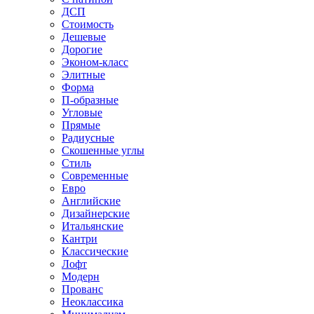
ДСП
Стоимость
Дешевые
Дорогие
Эконом-класс
Элитные
Форма
П-образные
Угловые
Прямые
Радиусные
Скошенные углы
Стиль
Современные
Евро
Английские
Дизайнерские
Итальянские
Кантри
Классические
Лофт
Модерн
Прованс
Неоклассика