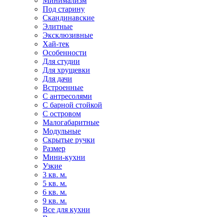
Минимализм
Под старину
Скандинавские
Элитные
Эксклюзивные
Хай-тек
Особенности
Для студии
Для хрущевки
Для дачи
Встроенные
С антресолями
С барной стойкой
С островом
Малогабаритные
Модульные
Скрытые ручки
Размер
Мини-кухни
Узкие
3 кв. м.
5 кв. м.
6 кв. м.
9 кв. м.
Все для кухни