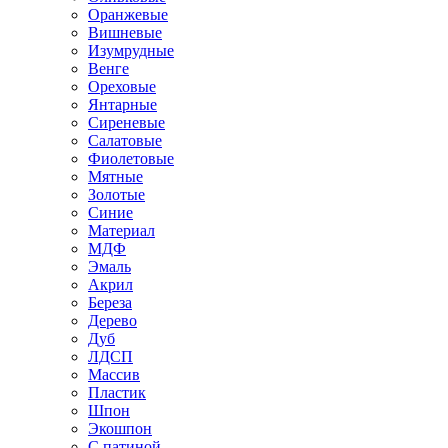
Оранжевые
Вишневые
Изумрудные
Венге
Ореховые
Янтарные
Сиреневые
Салатовые
Фиолетовые
Мятные
Золотые
Синие
Материал
МДФ
Эмаль
Акрил
Береза
Дерево
Дуб
ЛДСП
Массив
Пластик
Шпон
Экошпон
С патиной