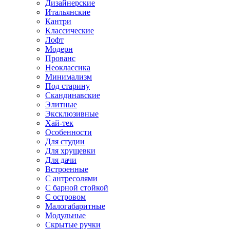
Дизайнерские
Итальянские
Кантри
Классические
Лофт
Модерн
Прованс
Неоклассика
Минимализм
Под старину
Скандинавские
Элитные
Эксклюзивные
Хай-тек
Особенности
Для студии
Для хрущевки
Для дачи
Встроенные
С антресолями
С барной стойкой
С островом
Малогабаритные
Модульные
Скрытые ручки