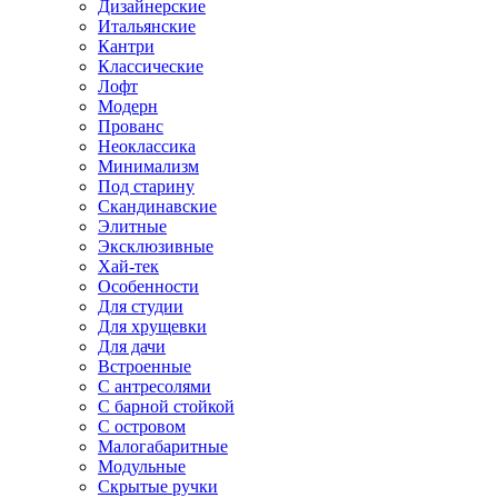
Дизайнерские
Итальянские
Кантри
Классические
Лофт
Модерн
Прованс
Неоклассика
Минимализм
Под старину
Скандинавские
Элитные
Эксклюзивные
Хай-тек
Особенности
Для студии
Для хрущевки
Для дачи
Встроенные
С антресолями
С барной стойкой
С островом
Малогабаритные
Модульные
Скрытые ручки