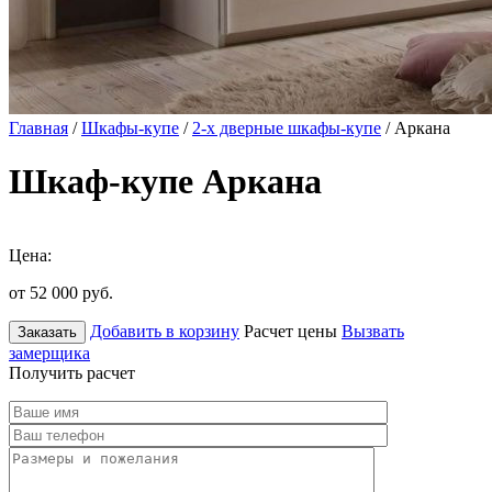
Главная
/
Шкафы-купе
/
2-х дверные шкафы-купе
/ Аркана
Шкаф-купе Аркана
Цена:
от 52 000
руб.
Добавить в корзину
Расчет цены
Вызвать
Заказать
замерщика
Получить расчет