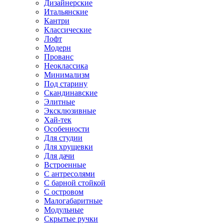
Дизайнерские
Итальянские
Кантри
Классические
Лофт
Модерн
Прованс
Неоклассика
Минимализм
Под старину
Скандинавские
Элитные
Эксклюзивные
Хай-тек
Особенности
Для студии
Для хрущевки
Для дачи
Встроенные
С антресолями
С барной стойкой
С островом
Малогабаритные
Модульные
Скрытые ручки