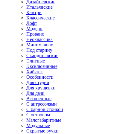
Дизайнерские
Итальянские
Кантри
Классические
Лофт
Модерн
Прованс
Неоклассика
Минимализм
Под старину
Скандинавские
Элитные
Эксклюзивные
Хай-тек
Особенности
Для студии
Для хрущевки
Для дачи
Встроенные
С антресолями
С барной стойкой
С островом
Малогабаритные
Модульные
Скрытые ручки