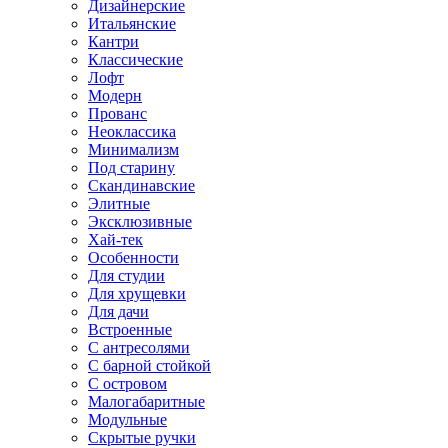
Дизайнерские
Итальянские
Кантри
Классические
Лофт
Модерн
Прованс
Неоклассика
Минимализм
Под старину
Скандинавские
Элитные
Эксклюзивные
Хай-тек
Особенности
Для студии
Для хрущевки
Для дачи
Встроенные
С антресолями
С барной стойкой
С островом
Малогабаритные
Модульные
Скрытые ручки