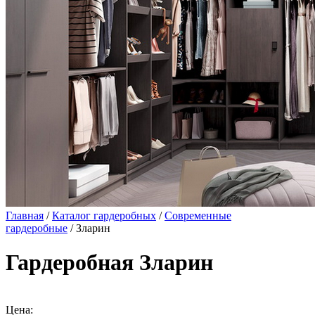
Главная
/
Каталог гардеробных
/
Современные
гардеробные
/ Зларин
Гардеробная Зларин
Цена: