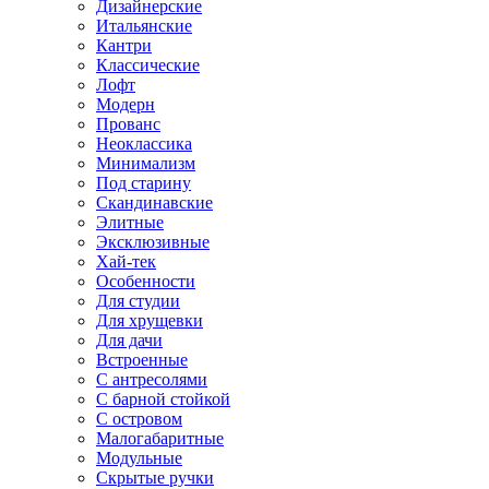
Дизайнерские
Итальянские
Кантри
Классические
Лофт
Модерн
Прованс
Неоклассика
Минимализм
Под старину
Скандинавские
Элитные
Эксклюзивные
Хай-тек
Особенности
Для студии
Для хрущевки
Для дачи
Встроенные
С антресолями
С барной стойкой
С островом
Малогабаритные
Модульные
Скрытые ручки