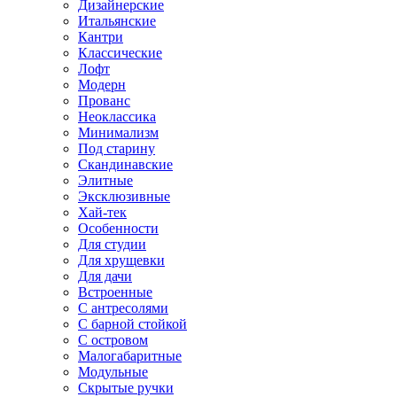
Дизайнерские
Итальянские
Кантри
Классические
Лофт
Модерн
Прованс
Неоклассика
Минимализм
Под старину
Скандинавские
Элитные
Эксклюзивные
Хай-тек
Особенности
Для студии
Для хрущевки
Для дачи
Встроенные
С антресолями
С барной стойкой
С островом
Малогабаритные
Модульные
Скрытые ручки