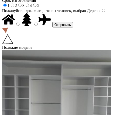
Срок изготовления
1
2
3
4
5
Пожалуйста, докажите, что вы человек, выбрав
Дерево
.
Похожие модели