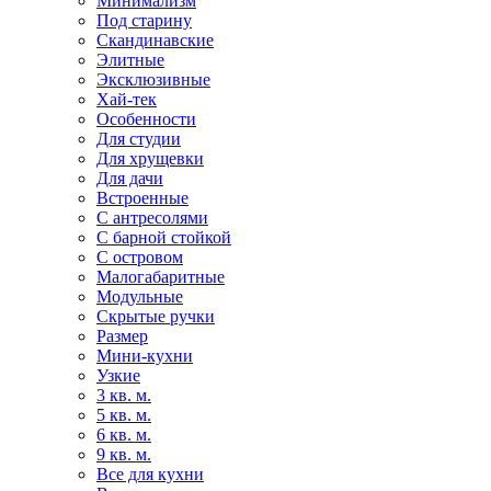
Минимализм
Под старину
Скандинавские
Элитные
Эксклюзивные
Хай-тек
Особенности
Для студии
Для хрущевки
Для дачи
Встроенные
С антресолями
С барной стойкой
С островом
Малогабаритные
Модульные
Скрытые ручки
Размер
Мини-кухни
Узкие
3 кв. м.
5 кв. м.
6 кв. м.
9 кв. м.
Все для кухни