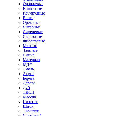
Оранжевые
Вишневые
Изумрудные
Венге
Ореховые
Янтарные
Сиреневые
Салатовые
Фиолетовые
Мятные
Золотые
Синие
Материал
МДФ
Эмаль
Акрил
Береза
Дерево
Дуб
ЛДСП
Массив
Пластик
Шпон
Экошпон
С патиной