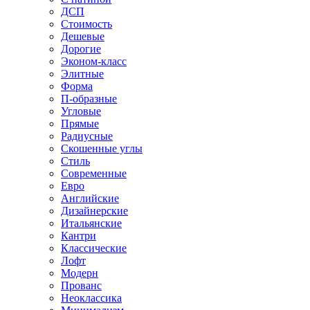
ДСП
Стоимость
Дешевые
Дорогие
Эконом-класс
Элитные
Форма
П-образные
Угловые
Прямые
Радиусные
Скошенные углы
Стиль
Современные
Евро
Английские
Дизайнерские
Итальянские
Кантри
Классические
Лофт
Модерн
Прованс
Неоклассика