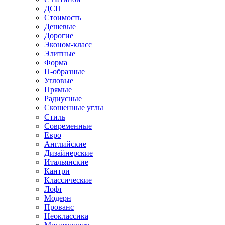
ДСП
Стоимость
Дешевые
Дорогие
Эконом-класс
Элитные
Форма
П-образные
Угловые
Прямые
Радиусные
Скошенные углы
Стиль
Современные
Евро
Английские
Дизайнерские
Итальянские
Кантри
Классические
Лофт
Модерн
Прованс
Неоклассика