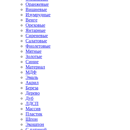
Оранжевые
Вишневые
Изумрудные
Венге
Ореховые
Янтарные
Сиреневые
Салатовые
Фиолетовые
Мятные
Золотые
Синие
Материал
МДФ
Эмаль
Акрил
Береза
Дерево
Дуб
ЛДСП
Массив
Пластик
Шпон
Экошпон
С патиной