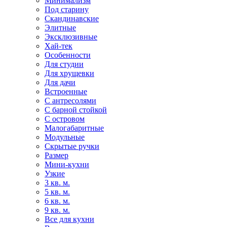
Минимализм
Под старину
Скандинавские
Элитные
Эксклюзивные
Хай-тек
Особенности
Для студии
Для хрущевки
Для дачи
Встроенные
С антресолями
С барной стойкой
С островом
Малогабаритные
Модульные
Скрытые ручки
Размер
Мини-кухни
Узкие
3 кв. м.
5 кв. м.
6 кв. м.
9 кв. м.
Все для кухни