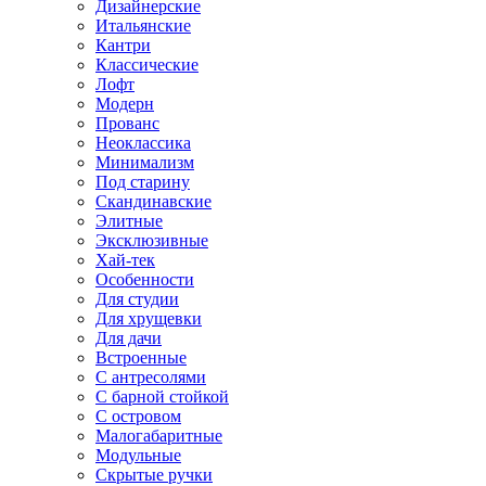
Дизайнерские
Итальянские
Кантри
Классические
Лофт
Модерн
Прованс
Неоклассика
Минимализм
Под старину
Скандинавские
Элитные
Эксклюзивные
Хай-тек
Особенности
Для студии
Для хрущевки
Для дачи
Встроенные
С антресолями
С барной стойкой
С островом
Малогабаритные
Модульные
Скрытые ручки