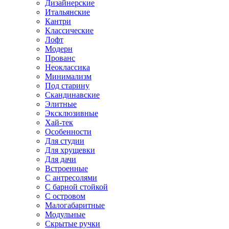
Дизайнерские
Итальянские
Кантри
Классические
Лофт
Модерн
Прованс
Неоклассика
Минимализм
Под старину
Скандинавские
Элитные
Эксклюзивные
Хай-тек
Особенности
Для студии
Для хрущевки
Для дачи
Встроенные
С антресолями
С барной стойкой
С островом
Малогабаритные
Модульные
Скрытые ручки