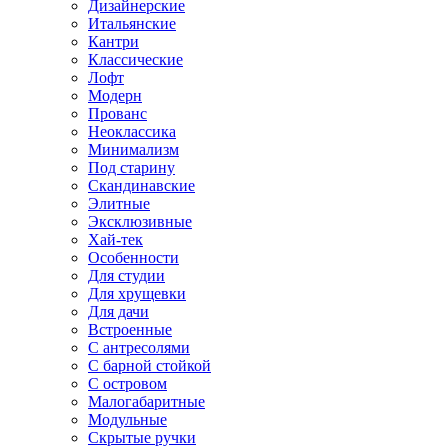
Дизайнерские
Итальянские
Кантри
Классические
Лофт
Модерн
Прованс
Неоклассика
Минимализм
Под старину
Скандинавские
Элитные
Эксклюзивные
Хай-тек
Особенности
Для студии
Для хрущевки
Для дачи
Встроенные
С антресолями
С барной стойкой
С островом
Малогабаритные
Модульные
Скрытые ручки