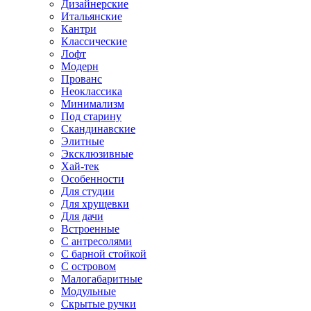
Дизайнерские
Итальянские
Кантри
Классические
Лофт
Модерн
Прованс
Неоклассика
Минимализм
Под старину
Скандинавские
Элитные
Эксклюзивные
Хай-тек
Особенности
Для студии
Для хрущевки
Для дачи
Встроенные
С антресолями
С барной стойкой
С островом
Малогабаритные
Модульные
Скрытые ручки