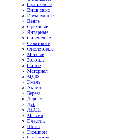
Оранжевые
Вишневые
Изумрудные
Венге
Ореховые
Янтарные
Сиреневые
Салатовые
Фиолетовые
Мятные
Золотые
Синие
Материал
МДФ
Эмаль
Акрил
Береза
Дерево
Дуб
ЛДСП
Массив
Пластик
Шпон
Экошпон
С патиной