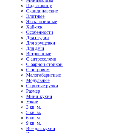
Минимализм
Под старину
Скандинавские
Элитные
Эксклюзивные
Хай-тек
Особенности
Для студии
Для хрущевки
Для дачи
Встроенные
С антресолями
С барной стойкой
С островом
Малогабаритные
Модульные
Скрытые ручки
Размер
Мини-кухни
Узкие
3 кв. м.
5 кв. м.
6 кв. м.
9 кв. м.
Все для кухни