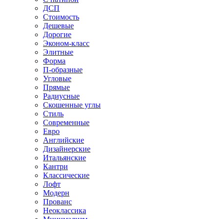
ДСП
Стоимость
Дешевые
Дорогие
Эконом-класс
Элитные
Форма
П-образные
Угловые
Прямые
Радиусные
Скошенные углы
Стиль
Современные
Евро
Английские
Дизайнерские
Итальянские
Кантри
Классические
Лофт
Модерн
Прованс
Неоклассика