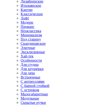
Дизайнерские
Итальянские
Кантри
Классические
Лофт
Модерн
Прованс
Неоклассика
Минимализм
Под старину
Скандинавские
Элитные
Эксклюзивные
Хай-тек
Особенности
Для студии
Для хрущевки
Для дачи
Встроенные
С антресолями
С барной стойкой
С островом
Малогабаритные
Модульные
Скрытые ручки