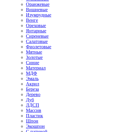
Оранжевые
Вишневые
Изумрудные
Венге
Ореховые
Янтарные
Сиреневые
Салатовые
Фиолетовые
Мятные
Золотые
Синие
Материал
МДФ
Эмаль
Акрил
Береза
Дерево
Дуб
ЛДСП
Массив
Пластик
Шпон
Экошпон
С патиной