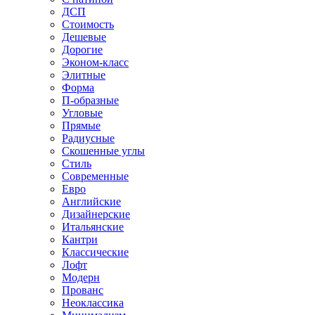
ДСП
Стоимость
Дешевые
Дорогие
Эконом-класс
Элитные
Форма
П-образные
Угловые
Прямые
Радиусные
Скошенные углы
Стиль
Современные
Евро
Английские
Дизайнерские
Итальянские
Кантри
Классические
Лофт
Модерн
Прованс
Неоклассика