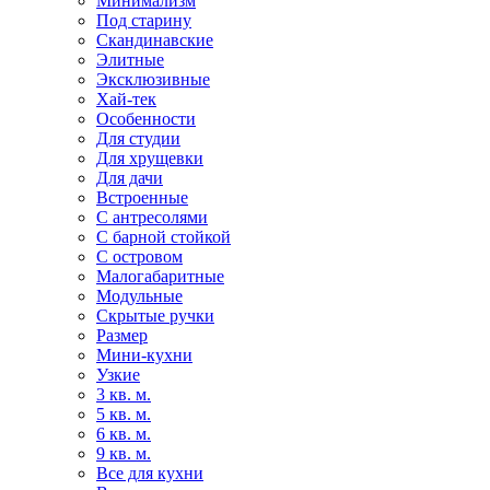
Минимализм
Под старину
Скандинавские
Элитные
Эксклюзивные
Хай-тек
Особенности
Для студии
Для хрущевки
Для дачи
Встроенные
С антресолями
С барной стойкой
С островом
Малогабаритные
Модульные
Скрытые ручки
Размер
Мини-кухни
Узкие
3 кв. м.
5 кв. м.
6 кв. м.
9 кв. м.
Все для кухни