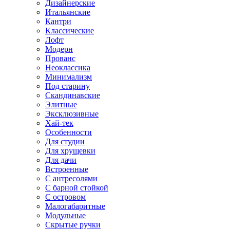
Дизайнерские
Итальянские
Кантри
Классические
Лофт
Модерн
Прованс
Неоклассика
Минимализм
Под старину
Скандинавские
Элитные
Эксклюзивные
Хай-тек
Особенности
Для студии
Для хрущевки
Для дачи
Встроенные
С антресолями
С барной стойкой
С островом
Малогабаритные
Модульные
Скрытые ручки