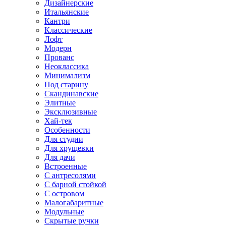
Дизайнерские
Итальянские
Кантри
Классические
Лофт
Модерн
Прованс
Неоклассика
Минимализм
Под старину
Скандинавские
Элитные
Эксклюзивные
Хай-тек
Особенности
Для студии
Для хрущевки
Для дачи
Встроенные
С антресолями
С барной стойкой
С островом
Малогабаритные
Модульные
Скрытые ручки