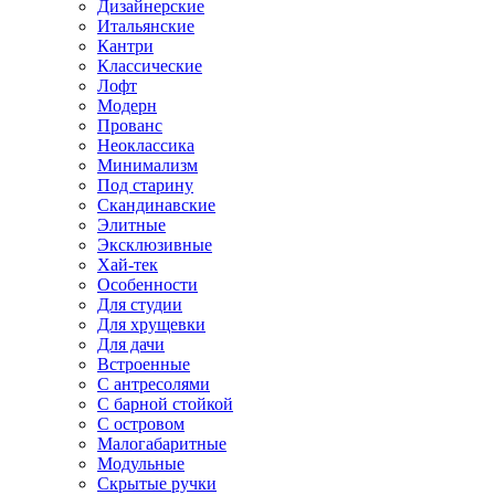
Дизайнерские
Итальянские
Кантри
Классические
Лофт
Модерн
Прованс
Неоклассика
Минимализм
Под старину
Скандинавские
Элитные
Эксклюзивные
Хай-тек
Особенности
Для студии
Для хрущевки
Для дачи
Встроенные
С антресолями
С барной стойкой
С островом
Малогабаритные
Модульные
Скрытые ручки