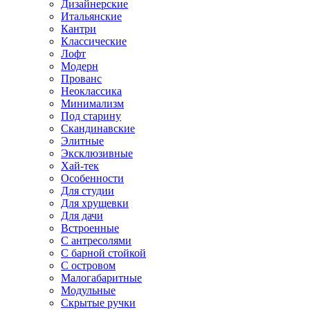
Дизайнерские
Итальянские
Кантри
Классические
Лофт
Модерн
Прованс
Неоклассика
Минимализм
Под старину
Скандинавские
Элитные
Эксклюзивные
Хай-тек
Особенности
Для студии
Для хрущевки
Для дачи
Встроенные
С антресолями
С барной стойкой
С островом
Малогабаритные
Модульные
Скрытые ручки