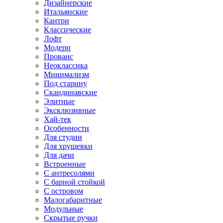
Дизайнерские
Итальянские
Кантри
Классические
Лофт
Модерн
Прованс
Неоклассика
Минимализм
Под старину
Скандинавские
Элитные
Эксклюзивные
Хай-тек
Особенности
Для студии
Для хрущевки
Для дачи
Встроенные
С антресолями
С барной стойкой
С островом
Малогабаритные
Модульные
Скрытые ручки