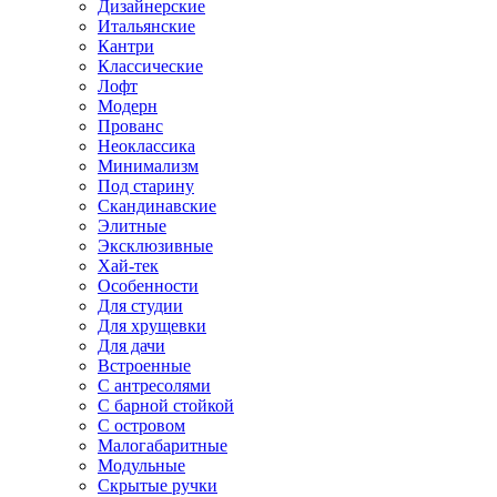
Дизайнерские
Итальянские
Кантри
Классические
Лофт
Модерн
Прованс
Неоклассика
Минимализм
Под старину
Скандинавские
Элитные
Эксклюзивные
Хай-тек
Особенности
Для студии
Для хрущевки
Для дачи
Встроенные
С антресолями
С барной стойкой
С островом
Малогабаритные
Модульные
Скрытые ручки